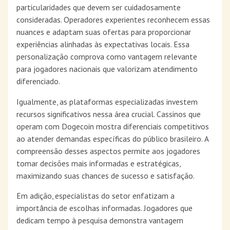
particularidades que devem ser cuidadosamente
consideradas. Operadores experientes reconhecem essas
nuances e adaptam suas ofertas para proporcionar
experiências alinhadas às expectativas locais. Essa
personalização comprova como vantagem relevante
para jogadores nacionais que valorizam atendimento
diferenciado.
Igualmente, as plataformas especializadas investem
recursos significativos nessa área crucial. Cassinos que
operam com Dogecoin mostra diferenciais competitivos
ao atender demandas específicas do público brasileiro. A
compreensão desses aspectos permite aos jogadores
tomar decisões mais informadas e estratégicas,
maximizando suas chances de sucesso e satisfação.
Em adição, especialistas do setor enfatizam a
importância de escolhas informadas. Jogadores que
dedicam tempo à pesquisa demonstra vantagem