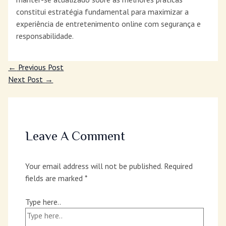
constitui estratégia fundamental para maximizar a
experiência de entretenimento online com segurança e
responsabilidade.
←
Previous Post
Next Post
→
Leave A Comment
Your email address will not be published.
Required
fields are marked
*
Type here..