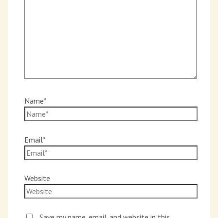
Name*
Email*
Website
Save my name, email, and website in this