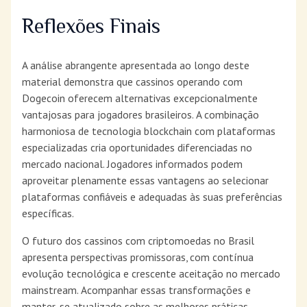
Reflexões Finais
A análise abrangente apresentada ao longo deste
material demonstra que cassinos operando com
Dogecoin oferecem alternativas excepcionalmente
vantajosas para jogadores brasileiros. A combinação
harmoniosa de tecnologia blockchain com plataformas
especializadas cria oportunidades diferenciadas no
mercado nacional. Jogadores informados podem
aproveitar plenamente essas vantagens ao selecionar
plataformas confiáveis e adequadas às suas preferências
específicas.
O futuro dos cassinos com criptomoedas no Brasil
apresenta perspectivas promissoras, com contínua
evolução tecnológica e crescente aceitação no mercado
mainstream. Acompanhar essas transformações e
manter-se atualizado sobre as melhores práticas