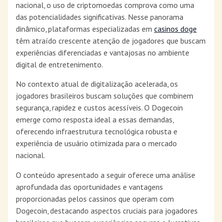
nacional, o uso de criptomoedas comprova como uma
das potencialidades significativas. Nesse panorama
dinâmico, plataformas especializadas em
casinos doge
têm atraído crescente atenção de jogadores que buscam
experiências diferenciadas e vantajosas no ambiente
digital de entretenimento.
No contexto atual de digitalização acelerada, os
jogadores brasileiros buscam soluções que combinem
segurança, rapidez e custos acessíveis. O Dogecoin
emerge como resposta ideal a essas demandas,
oferecendo infraestrutura tecnológica robusta e
experiência de usuário otimizada para o mercado
nacional.
O conteúdo apresentado a seguir oferece uma análise
aprofundada das oportunidades e vantagens
proporcionadas pelos cassinos que operam com
Dogecoin, destacando aspectos cruciais para jogadores