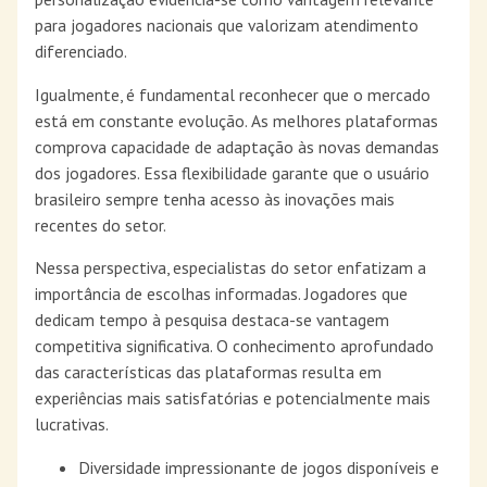
para jogadores nacionais que valorizam atendimento
diferenciado.
Igualmente, é fundamental reconhecer que o mercado
está em constante evolução. As melhores plataformas
comprova capacidade de adaptação às novas demandas
dos jogadores. Essa flexibilidade garante que o usuário
brasileiro sempre tenha acesso às inovações mais
recentes do setor.
Nessa perspectiva, especialistas do setor enfatizam a
importância de escolhas informadas. Jogadores que
dedicam tempo à pesquisa destaca-se vantagem
competitiva significativa. O conhecimento aprofundado
das características das plataformas resulta em
experiências mais satisfatórias e potencialmente mais
lucrativas.
Diversidade impressionante de jogos disponíveis e