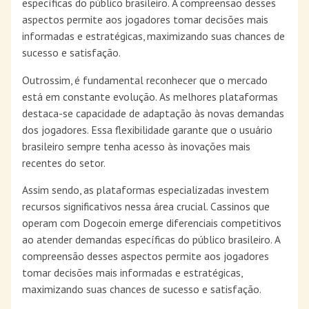
específicas do público brasileiro. A compreensão desses
aspectos permite aos jogadores tomar decisões mais
informadas e estratégicas, maximizando suas chances de
sucesso e satisfação.
Outrossim, é fundamental reconhecer que o mercado
está em constante evolução. As melhores plataformas
destaca-se capacidade de adaptação às novas demandas
dos jogadores. Essa flexibilidade garante que o usuário
brasileiro sempre tenha acesso às inovações mais
recentes do setor.
Assim sendo, as plataformas especializadas investem
recursos significativos nessa área crucial. Cassinos que
operam com Dogecoin emerge diferenciais competitivos
ao atender demandas específicas do público brasileiro. A
compreensão desses aspectos permite aos jogadores
tomar decisões mais informadas e estratégicas,
maximizando suas chances de sucesso e satisfação.