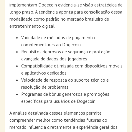
implementam Dogecoin evidencia-se visão estratégica de
longo prazo. A tendência aponta para consolidação dessa
modalidade como padrão no mercado brasileiro de
entretenimento digital.
Variedade de métodos de pagamento
complementares ao Dogecoin
Requisitos rigorosos de segurança e proteção
avançada de dados dos jogadores
Compatibilidade otimizada com dispositivos móveis
e aplicativos dedicados
Velocidade de resposta do suporte técnico e
resolução de problemas
Programas de bônus generosos e promoções
específicas para usuários de Dogecoin
A análise detalhada desses elementos permite
compreender melhor como tendências futuras do
mercado influencia diretamente a experiência geral dos