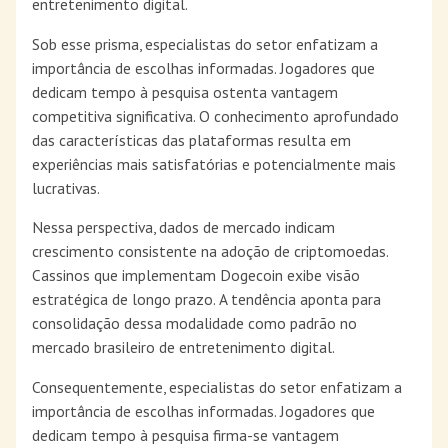
entretenimento digital.
Sob esse prisma, especialistas do setor enfatizam a
importância de escolhas informadas. Jogadores que
dedicam tempo à pesquisa ostenta vantagem
competitiva significativa. O conhecimento aprofundado
das características das plataformas resulta em
experiências mais satisfatórias e potencialmente mais
lucrativas.
Nessa perspectiva, dados de mercado indicam
crescimento consistente na adoção de criptomoedas.
Cassinos que implementam Dogecoin exibe visão
estratégica de longo prazo. A tendência aponta para
consolidação dessa modalidade como padrão no
mercado brasileiro de entretenimento digital.
Consequentemente, especialistas do setor enfatizam a
importância de escolhas informadas. Jogadores que
dedicam tempo à pesquisa firma-se vantagem