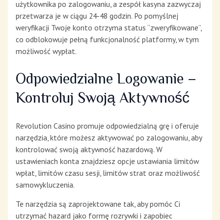
użytkownika po zalogowaniu, a zespół kasyna zazwyczaj
przetwarza je w ciągu 24-48 godzin. Po pomyślnej
weryfikacji Twoje konto otrzyma status “zweryfikowane”,
co odblokowuje pełną funkcjonalność platformy, w tym
możliwość wypłat.
Odpowiedzialne Logowanie –
Kontroluj Swoją Aktywność
Revolution Casino promuje odpowiedzialną grę i oferuje
narzędzia, które możesz aktywować po zalogowaniu, aby
kontrolować swoją aktywność hazardową. W
ustawieniach konta znajdziesz opcje ustawiania limitów
wpłat, limitów czasu sesji, limitów strat oraz możliwość
samowykluczenia.
Te narzędzia są zaprojektowane tak, aby pomóc Ci
utrzymać hazard jako formę rozrywki i zapobiec