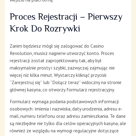
Proces Rejestracji – Pierwszy
Krok Do Rozrywki
Zanim będziesz mógł się zalogować do Casino
Revolution, musisz najpierw utworzyć konto. Proces
rejestracji został zaprojektowany tak, aby był
maksymalnie prosty i szybki, zazwyczaj zajmując nie
więcej niż kilka minut. Wystarczy kliknąć przycisk
“Zarejestruj się” lub “Dołącz teraz” widoczny na stronie
głównej kasyna, co otworzy formularz rejestracyjny.
Formularz wymaga podania podstawowych informacji
osobowych: imienia i nazwiska, daty urodzenia, adresu e-
mail, numeru telefonu oraz adresu zamieszkania. Te dane
są niezbędne nie tylko dla celów operacyjnych kasyna, ale
również ze względu na wymogi regulacyjne dotyczące