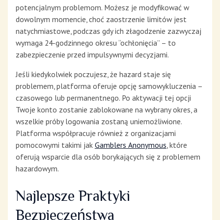
potencjalnym problemom. Możesz je modyfikować w
dowolnym momencie, choć zaostrzenie limitów jest
natychmiastowe, podczas gdy ich złagodzenie zazwyczaj
wymaga 24-godzinnego okresu “ochłonięcia” – to
zabezpieczenie przed impulsywnymi decyzjami.
Jeśli kiedykolwiek poczujesz, że hazard staje się
problemem, platforma oferuje opcję samowykluczenia –
czasowego lub permanentnego. Po aktywacji tej opcji
Twoje konto zostanie zablokowane na wybrany okres, a
wszelkie próby logowania zostaną uniemożliwione.
Platforma współpracuje również z organizacjami
pomocowymi takimi jak
Gamblers Anonymous
, które
oferują wsparcie dla osób borykających się z problemem
hazardowym.
Najlepsze Praktyki
Bezpieczeństwa