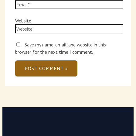
Website
Save my name, email, and website in this
browser for the next time I comment.