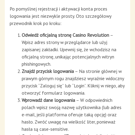
Po pomyślnej rejestracji i aktywacji konta proces
logowania jest niezwykle prosty. Oto szczegółowy
przewodnik krok po kroku:
Odwiedź oficjalną stronę Casino Revolution
–
Wpisz adres strony w przeglądarce lub użyj
zapisanej zakładki. Upewnij się, że wchodzisz na
oficjalną stronę, unikając potencjalnych witryn
phishingowych.
Znajdź przycisk logowania
– Na stronie głównej w
prawym górnym rogu znajdziesz wyraźnie widoczny
przycisk “Zaloguj się” lub “Login”. Kliknij w niego, aby
otworzyć formularz logowania.
Wprowadź dane logowania
– W odpowiednich
polach wpisz swoją nazwę użytkownika (lub adres
e-mail, jeśli platforma oferuje taką opcję) oraz
hasło. Zwróć uwagę na wielkość liter, ponieważ
hasła są case-sensitive.