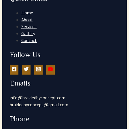
Home
About
Services
Gallery
Contact
Follow Us
Emails
info@braidedbyconcept.com
braidedbyconcept@gmail.com
Phone