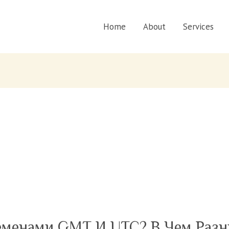
Home
About
Services
еменами GMT И UTC? В Чем Разн