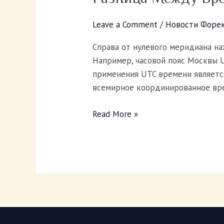
между
временами
Leave a Comment
/
Новости Форе
GMT
Справа от нулевого меридиана на
и
Например, часовой пояс Москвы U
UTC?
применения UTC времени является
В
всемирное координированное вр
чем
разница
Read More »