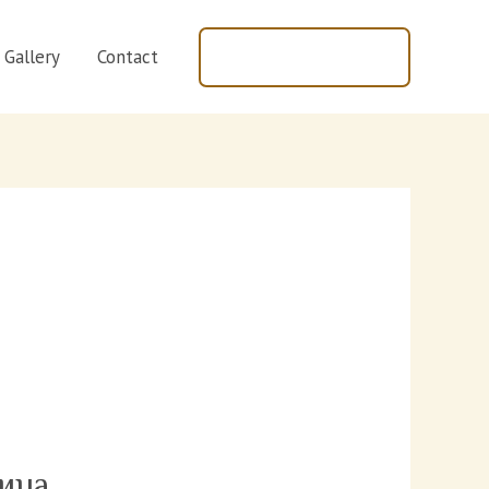
+447440597843
Gallery
Contact
ица