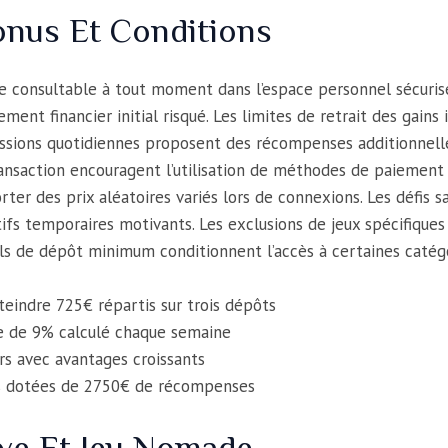
nus Et Conditions
te consultable à tout moment dans l’espace personnel sécuri
ent financier initial risqué. Les limites de retrait des gains
issions quotidiennes proposent des récompenses additionnelles
ransaction encouragent l’utilisation de méthodes de paiement s
er des prix aléatoires variés lors de connexions. Les défis s
tifs temporaires motivants. Les exclusions de jeux spécifiques
euils de dépôt minimum conditionnent l’accès à certaines catég
teindre 725€ répartis sur trois dépôts
 de 9% calculé chaque semaine
ers avec avantages croissants
s dotées de 2750€ de récompenses
ve Et Jeu Nomade