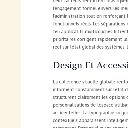
deux facteurs renforcent drastiquem
l’engagement formel envers les meil
l’administration tout en renforçant 
fonctionnels réels. Les séparations
feu applicatifs multicouches filtren
prioritaires corrigent rapidement l
réel sur l’état global des systèmes
Design Et Accessi
La cohérence visuelle globale renfor
informent constamment sur l’état d
structurent clairement les options d
personnalisations de l’espace utili
accidentelles. La typographie soign
contextuels apparaissent intelligem
présentent l’essentiel avant consult