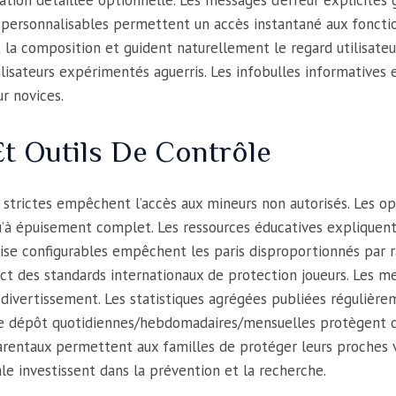
s personnalisables permettent un accès instantané aux foncti
la composition et guident naturellement le regard utilisateur.
tilisateurs expérimentés aguerris. Les infobulles informatives
r novices.
t Outils De Contrôle
e strictes empêchent l’accès aux mineurs non autorisés. Les 
squ’à épuisement complet. Les ressources éducatives explique
 mise configurables empêchent les paris disproportionnés par 
ect des standards internationaux de protection joueurs. Les m
n divertissement. Les statistiques agrégées publiées réguliè
s de dépôt quotidiennes/hebdomadaires/mensuelles protègent
parentaux permettent aux familles de protéger leurs proches 
e investissent dans la prévention et la recherche.