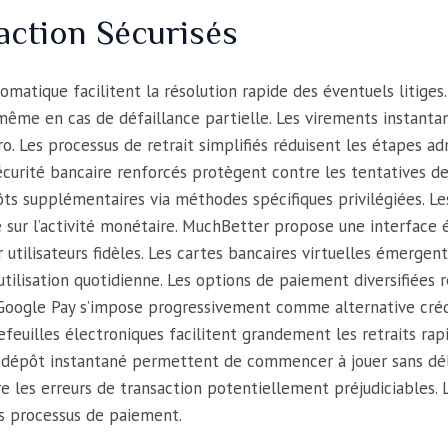
ction Sécurisés
omatique facilitent la résolution rapide des éventuels litiges
même en cas de défaillance partielle. Les virements instant
o. Les processus de retrait simplifiés réduisent les étapes ad
sécurité bancaire renforcés protègent contre les tentatives d
s supplémentaires via méthodes spécifiques privilégiées. Les
te sur l’activité monétaire. MuchBetter propose une interface
utilisateurs fidèles. Les cartes bancaires virtuelles émerg
tilisation quotidienne. Les options de paiement diversifiées
rs. Google Pay s’impose progressivement comme alternative créd
feuilles électroniques facilitent grandement les retraits rapi
 dépôt instantané permettent de commencer à jouer sans délai
les erreurs de transaction potentiellement préjudiciables. L
des processus de paiement.