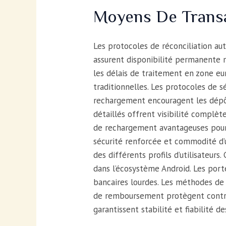
Moyens De Transa
Les protocoles de réconciliation aut
assurent disponibilité permanente 
les délais de traitement en zone eur
traditionnelles. Les protocoles de 
rechargement encouragent les dépôt
détaillés offrent visibilité complè
de rechargement avantageuses pour 
sécurité renforcée et commodité d’u
des différents profils d’utilisateu
dans l’écosystème Android. Les porte
bancaires lourdes. Les méthodes de
de remboursement protègent contre 
garantissent stabilité et fiabilité 