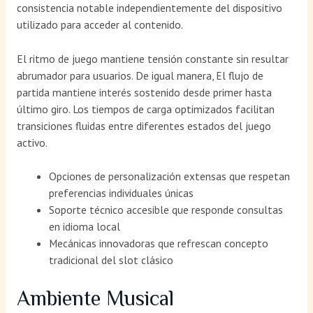
consistencia notable independientemente del dispositivo
utilizado para acceder al contenido.
El ritmo de juego mantiene tensión constante sin resultar
abrumador para usuarios. De igual manera, El flujo de
partida mantiene interés sostenido desde primer hasta
último giro. Los tiempos de carga optimizados facilitan
transiciones fluidas entre diferentes estados del juego
activo.
Opciones de personalización extensas que respetan
preferencias individuales únicas
Soporte técnico accesible que responde consultas
en idioma local
Mecánicas innovadoras que refrescan concepto
tradicional del slot clásico
Ambiente Musical