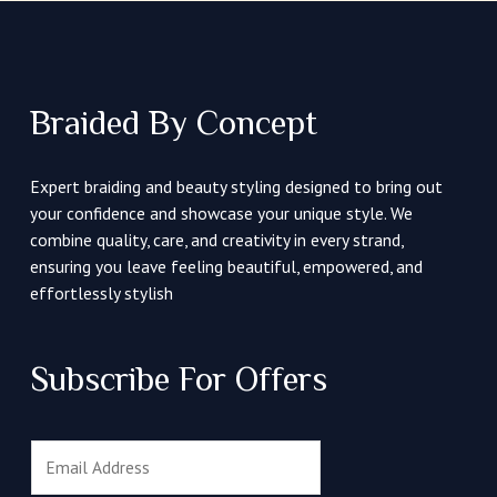
Braided By Concept
Expert braiding and beauty styling designed to bring out
your confidence and showcase your unique style. We
combine quality, care, and creativity in every strand,
ensuring you leave feeling beautiful, empowered, and
effortlessly stylish
Subscribe For Offers
E
m