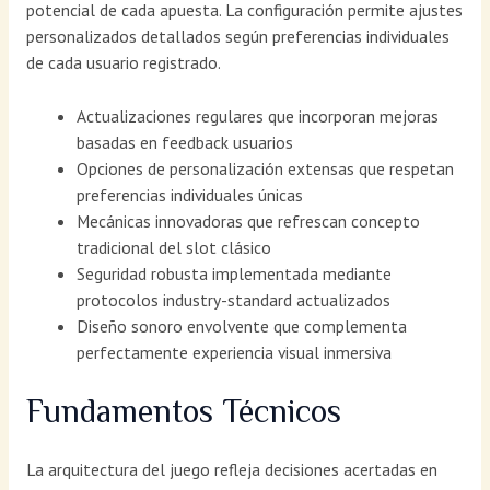
potencial de cada apuesta. La configuración permite ajustes
personalizados detallados según preferencias individuales
de cada usuario registrado.
Actualizaciones regulares que incorporan mejoras
basadas en feedback usuarios
Opciones de personalización extensas que respetan
preferencias individuales únicas
Mecánicas innovadoras que refrescan concepto
tradicional del slot clásico
Seguridad robusta implementada mediante
protocolos industry-standard actualizados
Diseño sonoro envolvente que complementa
perfectamente experiencia visual inmersiva
Fundamentos Técnicos
La arquitectura del juego refleja decisiones acertadas en