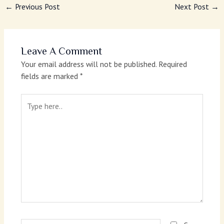
←
Previous Post
Next Post
→
Leave A Comment
Your email address will not be published.
Required
fields are marked
*
Type
here..