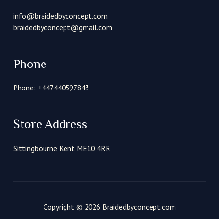
info@braidedbyconcept.com
braidedbyconcept@gmail.com
Phone
Phone: +447440597843
Store Address
Sittingbourne Kent ME10 4RR
Copyright © 2026 Braidedbyconcept.com