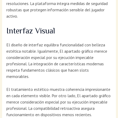
resoluciones. La plataforma integra medidas de seguridad
robustas que protegen información sensible del jugador
activo.
Interfaz Visual
El diseño de interfaz equilibra funcionalidad con belleza
estética notable. Igualmente, El apartado gráfico merece
consideración especial por su ejecución impecable
profesional. La integración de características modernas
respeta fundamentos clásicos que hacen slots
memorables.
El tratamiento estético muestra coherencia impresionante
en cada elemento visible. Por otro lado, El apartado gráfico
merece consideración especial por su ejecución impecable
profesional. La compatibilidad retroactiva asegura
funcionamiento en dispositivos menos recientes.