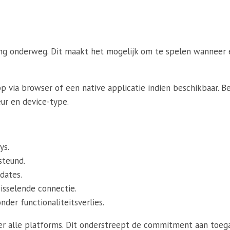
ming onderweg. Dit maakt het mogelijk om te spelen wanneer 
ia browser of een native applicatie indien beschikbaar. Beid
eur en device-type.
ys.
steund.
dates.
isselende connectie.
der functionaliteitsverlies.
er alle platforms. Dit onderstreept de commitment aan toeg