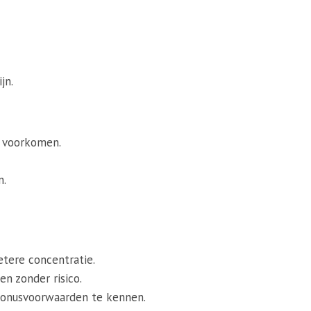
jn.
e voorkomen.
n.
etere concentratie.
n zonder risico.
bonusvoorwaarden te kennen.