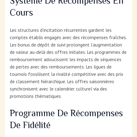
Système De Récompenses En
Cours
Les structures d’incitation récurrentes gardent les
comptes établis engagés avec des récompenses fraîches.
Les bonus de dépôt de suivi prolongent l’augmentation
de valeur au-delà des offres initiales. Les programmes de
remboursement adoucissent les impacts de séquences
de pertes avec des remboursements. Les ligues de
tournois fossilisent la rivalité compétitive avec des prix
de classement hiérarchique. Les offres saisonnières
synchronisent avec le calendrier culturel via des
promotions thématiques.
Programme De Récompenses
De Fidélité