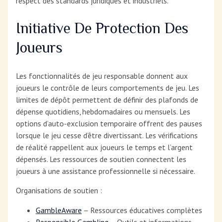
respect des standards juridiques et industriels.
Initiative De Protection Des
Joueurs
Les fonctionnalités de jeu responsable donnent aux
joueurs le contrôle de leurs comportements de jeu. Les
limites de dépôt permettent de définir des plafonds de
dépense quotidiens, hebdomadaires ou mensuels. Les
options d’auto-exclusion temporaire offrent des pauses
lorsque le jeu cesse d’être divertissant. Les vérifications
de réalité rappellent aux joueurs le temps et l’argent
dépensés. Les ressources de soutien connectent les
joueurs à une assistance professionnelle si nécessaire.
Organisations de soutien :
GambleAware
– Ressources éducatives complètes
Responsible Gambling
– Outils et informations