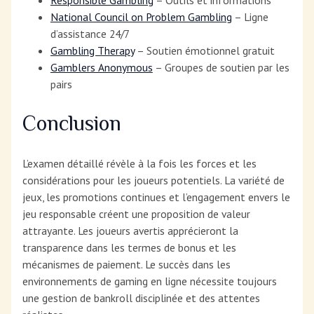
National Council on Problem Gambling
– Ligne
d’assistance 24/7
Gambling Therapy
– Soutien émotionnel gratuit
Gamblers Anonymous
– Groupes de soutien par les
pairs
Conclusion
L’examen détaillé révèle à la fois les forces et les
considérations pour les joueurs potentiels. La variété de
jeux, les promotions continues et l’engagement envers le
jeu responsable créent une proposition de valeur
attrayante. Les joueurs avertis apprécieront la
transparence dans les termes de bonus et les
mécanismes de paiement. Le succès dans les
environnements de gaming en ligne nécessite toujours
une gestion de bankroll disciplinée et des attentes