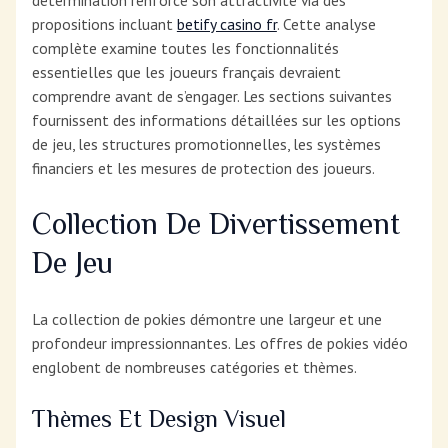
propositions incluant
betify casino fr
. Cette analyse
complète examine toutes les fonctionnalités
essentielles que les joueurs français devraient
comprendre avant de s’engager. Les sections suivantes
fournissent des informations détaillées sur les options
de jeu, les structures promotionnelles, les systèmes
financiers et les mesures de protection des joueurs.
Collection De Divertissement
De Jeu
La collection de pokies démontre une largeur et une
profondeur impressionnantes. Les offres de pokies vidéo
englobent de nombreuses catégories et thèmes.
Thèmes Et Design Visuel