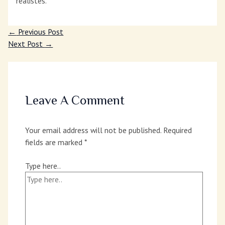
réalistes.
←
Previous Post
Next Post
→
Leave A Comment
Your email address will not be published.
Required
fields are marked
*
Type here..