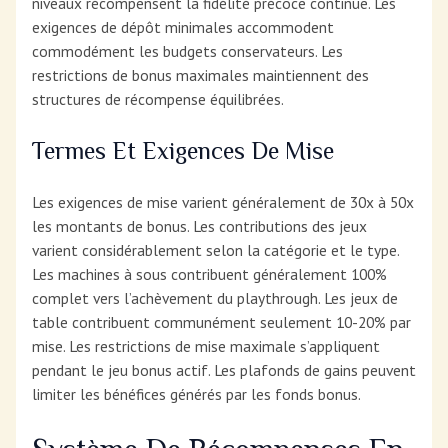
niveaux récompensent la fidélité précoce continue. Les
exigences de dépôt minimales accommodent
commodément les budgets conservateurs. Les
restrictions de bonus maximales maintiennent des
structures de récompense équilibrées.
Termes Et Exigences De Mise
Les exigences de mise varient généralement de 30x à 50x
les montants de bonus. Les contributions des jeux
varient considérablement selon la catégorie et le type.
Les machines à sous contribuent généralement 100%
complet vers l’achèvement du playthrough. Les jeux de
table contribuent communément seulement 10-20% par
mise. Les restrictions de mise maximale s’appliquent
pendant le jeu bonus actif. Les plafonds de gains peuvent
limiter les bénéfices générés par les fonds bonus.