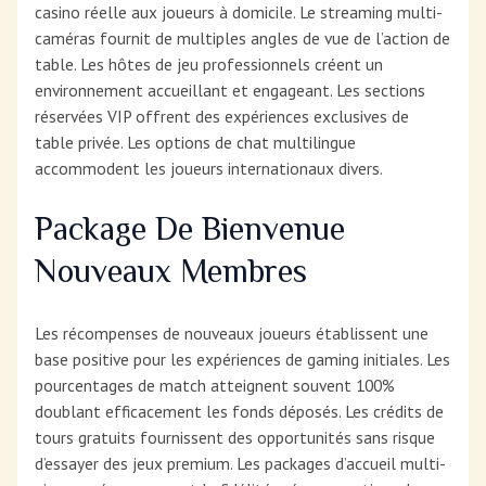
casino réelle aux joueurs à domicile. Le streaming multi-
caméras fournit de multiples angles de vue de l’action de
table. Les hôtes de jeu professionnels créent un
environnement accueillant et engageant. Les sections
réservées VIP offrent des expériences exclusives de
table privée. Les options de chat multilingue
accommodent les joueurs internationaux divers.
Package De Bienvenue
Nouveaux Membres
Les récompenses de nouveaux joueurs établissent une
base positive pour les expériences de gaming initiales. Les
pourcentages de match atteignent souvent 100%
doublant efficacement les fonds déposés. Les crédits de
tours gratuits fournissent des opportunités sans risque
d’essayer des jeux premium. Les packages d’accueil multi-