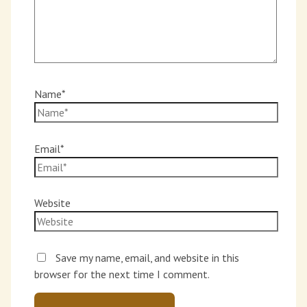
Name*
Email*
Website
Save my name, email, and website in this
browser for the next time I comment.