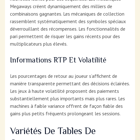
Megaways créent dynamiquement des milliers de
combinaisons gagnantes. Les mécaniques de collection
rassemblent systématiquement des symboles spéciaux
déverrouillant des récompenses. Les fonctionnalités de
pari permettent de risquer les gains récents pour des
multiplicateurs plus élevés.
Informations RTP Et Volatilité
Les pourcentages de retour au joueur s’affichent de
manière transparente permettant des décisions éclairées.
Les jeux à haute volatilité proposent des paiements
substantiellement plus importants mais plus rares. Les
machines à faible variance offrent de façon fiable des
gains plus petits fréquents prolongeant les sessions.
Variétés De Tables De