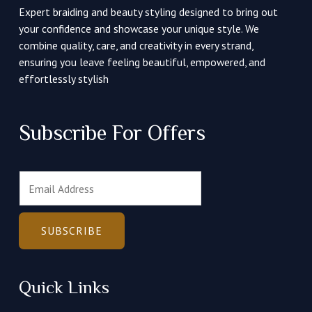
Expert braiding and beauty styling designed to bring out
your confidence and showcase your unique style. We
combine quality, care, and creativity in every strand,
ensuring you leave feeling beautiful, empowered, and
effortlessly stylish
Subscribe For Offers
E
m
a
i
SUBSCRIBE
l
*
Quick Links