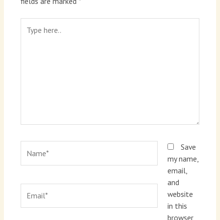
fields are marked
*
Type
here..
Name*
Save
my name,
email,
and
Email*
website
in this
browser