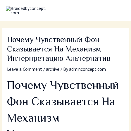
Skip
MAI
to
MEN
content
Почему Чувственный Фон
Сказывается На Механизм
Интерпретацию Альтернатив
Leave a Comment
/
archive
/ By
adminconcept.com
Почему Чувственный
Фон Сказывается На
Механизм