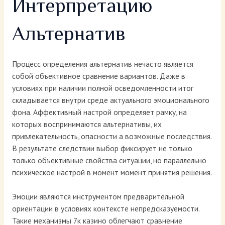
Интерпретацию
Альтернатив
Процесс определения альтернатив нечасто является
собой объективное сравнение вариантов. Даже в
условиях при наличии полной осведомленности итог
складывается внутри среде актуального эмоционального
фона. Аффективный настрой определяет рамку, на
которых воспринимаются альтернативы, их
привлекательность, опасности а возможные последствия.
В результате следствии выбор фиксирует не только
только объективные свойства ситуации, но параллельно
психическое настрой в момент момент принятия решения.
Эмоции являются инструментом предварительной
ориентации в условиях контексте непредсказуемости.
Такие механизмы 7к казино облегчают сравнение