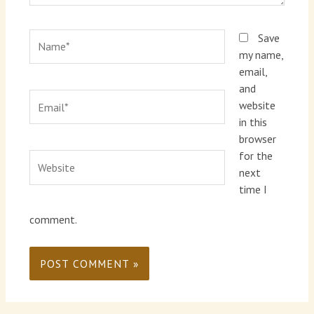
Name*
Save
my name,
email,
and
Email*
website
in this
browser
for the
Website
next
time I
comment.