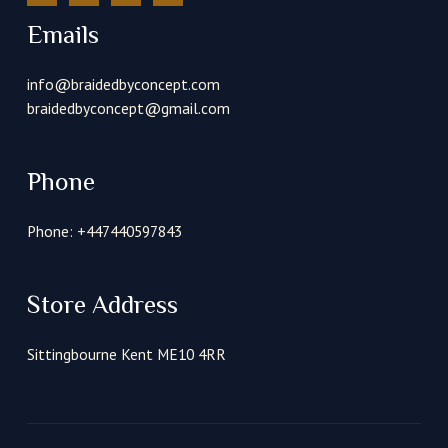
Emails
info@braidedbyconcept.com
braidedbyconcept@gmail.com
Phone
Phone: +447440597843
Store Address
Sittingbourne Kent ME10 4RR