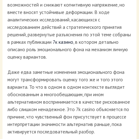
возможностей и снижают когнитивную напряжение, но
вместе вносят устойчивые деформации. В ходе
аналитических исследований, касающихся с
исследованием действий а стратегического принятия
решений, развернутые разъяснения по этой теме собраны
в рамках публикации
7к казино
, в котором детально
описано роль эмоционального фона на механизм личную
оценку вариантов.
Даже едва заметные изменения эмоционального фона
могут трансформировать оценку того же и того этого
варианта. То что в одном в одном контексте выглядит
обоснованным а многообещающим, при ином
альтернативном воспринимается в качестве рискованное
либо слишком ненадежное. Это 7k casino объясняется по
причине, что чувственный фон присутствует в процессе
интерпретации значимости альтернатив раньше, пока
активируется последовательный разбор.