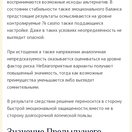
воспринимаются возможные исходы альтернатив. В
состоянии стабильности также эмоционального баланса
предстоящие результаты осмысливаются на уровне
контролируемые 7k casino также поддающиеся
настройке. Даже в таких условиях неопределённость не
выглядит опасной.
При истощения а также напряжении аналогичная
непредсказуемость оказывается оцениваться на уровне
фактор риска. Неблагоприятные варианты получают
повышенный значимость, тогда как возможные
преимущества уменьшаются либо выглядят
сомнительными.
В результате следствии решение переносится в сторону
быстрой эмоциональной защищенности, вместо не в
сторону долгосрочной логической пользы.
Значение Предыдущего