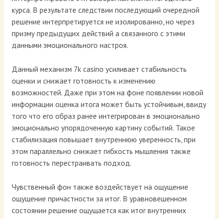
курса. В результате следствии последующий очередной
решение интерпретируется не изолированно, но через
призму предыдущих действий а связанного с этими
данными эмоционального настроя.
Данный механизм 7k casino усиливает стабильность
оценки и снижает готовность к изменению
возможностей. Даже при этом на фоне появлении новой
информации оценка итога может быть устойчивым, ввиду
того что его образ ранее интегрирован в эмоционально
эмоционально упорядоченную картину событий. Такое
стабилизация повышает внутреннюю уверенность, при
этом параллельно снижает гибкость мышления также
готовность перестраивать подход.
Чувственный фон также воздействует на ощущение
ощущение причастности за итог. В уравновешенном
состоянии решение ощущается как итог внутренних