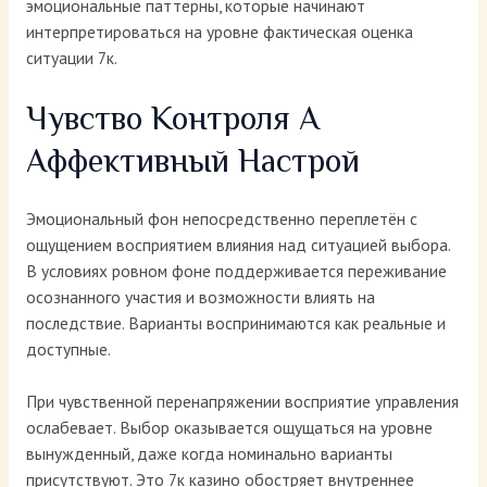
эмоциональные паттерны, которые начинают
интерпретироваться на уровне фактическая оценка
ситуации 7к.
Чувство Контроля А
Аффективный Настрой
Эмоциональный фон непосредственно переплетён с
ощущением восприятием влияния над ситуацией выбора.
В условиях ровном фоне поддерживается переживание
осознанного участия и возможности влиять на
последствие. Варианты воспринимаются как реальные и
доступные.
При чувственной перенапряжении восприятие управления
ослабевает. Выбор оказывается ощущаться на уровне
вынужденный, даже когда номинально варианты
присутствуют. Это 7к казино обостряет внутреннее