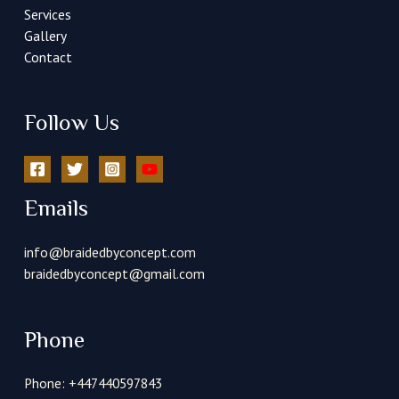
Services
Gallery
Contact
Follow Us
Emails
info@braidedbyconcept.com
braidedbyconcept@gmail.com
Phone
Phone: +447440597843