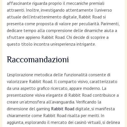
affascinante riguarda proprio il meccaniche premiali
attraenti. Inoltre, investigando attentamente l’universo
attuale dell’intrattenimento digitale, Rabbit Road si
presenta come proposta di valore per peculiarità. Parimenti,
dedicare tempo alla comprensione delle dinamiche aiuta a
sfruttare appieno Rabbit Road. Chi decide di scoprire a
questo titolo incontra un’esperienza intrigante.
Raccomandazioni
L’esplorazione metodica delle funzionalità consente di
valorizzare Rabbit Road. Il comparto visivo, caratterizzato
da una aspetto grafico ricercato, appare moderno. La
presentazione visiva elegante di Rabbit Road contribuisce a
creare un’atmosfera all’avanguardia. Verificando la
dimensione del gaming
Rabbit Road
digitale, si manifesta
chiaramente come Rabbit Road risalta per meriti. In
aggiunta, esplorando il mercato dei casinò virtuali, si delinea