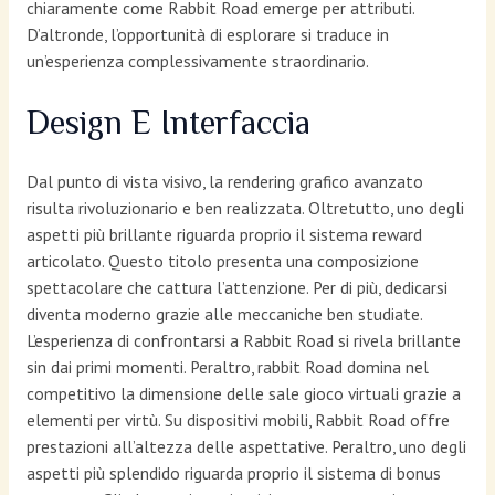
chiaramente come Rabbit Road emerge per attributi.
D’altronde, l’opportunità di esplorare si traduce in
un’esperienza complessivamente straordinario.
Design E Interfaccia
Dal punto di vista visivo, la rendering grafico avanzato
risulta rivoluzionario e ben realizzata. Oltretutto, uno degli
aspetti più brillante riguarda proprio il sistema reward
articolato. Questo titolo presenta una composizione
spettacolare che cattura l’attenzione. Per di più, dedicarsi
diventa moderno grazie alle meccaniche ben studiate.
L’esperienza di confrontarsi a Rabbit Road si rivela brillante
sin dai primi momenti. Peraltro, rabbit Road domina nel
competitivo la dimensione delle sale gioco virtuali grazie a
elementi per virtù. Su dispositivi mobili, Rabbit Road offre
prestazioni all’altezza delle aspettative. Peraltro, uno degli
aspetti più splendido riguarda proprio il sistema di bonus