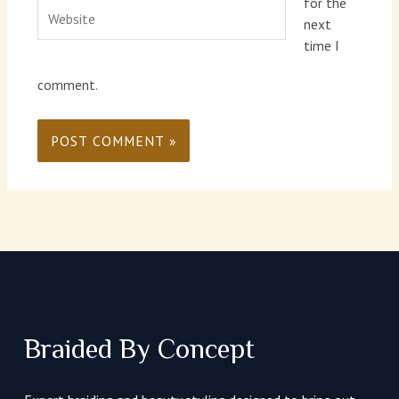
for the
Website
next
time I
comment.
Braided By Concept