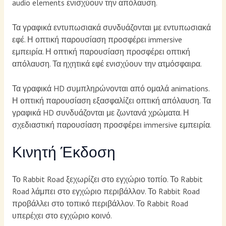
audio elements ενισχύουν την απόλαυση.
Τα γραφικά εντυπωσιακά συνδυάζονται με εντυπωσιακά
εφέ. Η οπτική παρουσίαση προσφέρει immersive
εμπειρία. Η οπτική παρουσίαση προσφέρει οπτική
απόλαυση. Τα ηχητικά εφέ ενισχύουν την ατμόσφαιρα.
Τα γραφικά HD συμπληρώνονται από ομαλά animations.
Η οπτική παρουσίαση εξασφαλίζει οπτική απόλαυση. Τα
γραφικά HD συνδυάζονται με ζωντανά χρώματα. Η
σχεδιαστική παρουσίαση προσφέρει immersive εμπειρία.
Κινητή Έκδοση
Το Rabbit Road ξεχωρίζει στο εγχώριο τοπίο. Το Rabbit
Road λάμπει στο εγχώριο περιβάλλον. Το Rabbit Road
προβάλλει στο τοπικό περιβάλλον. Το Rabbit Road
υπερέχει στο εγχώριο κοινό.