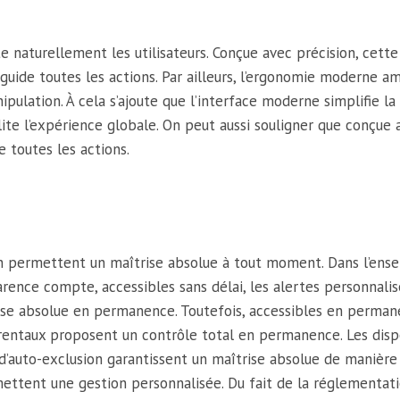
ite naturellement les utilisateurs. Conçue avec précision, cett
ce guide toutes les actions. Par ailleurs, l’ergonomie moderne 
pulation. À cela s’ajoute que l’interface moderne simplifie l
ite l’expérience globale. On peut aussi souligner que conçue a
e toutes les actions.
ion permettent un maîtrise absolue à tout moment. Dans l’ense
rence compte, accessibles sans délai, les alertes personnali
trise absolue en permanence. Toutefois, accessibles en perm
arentaux proposent un contrôle total en permanence. Les dispo
d’auto-exclusion garantissent un maîtrise absolue de manière p
ttent une gestion personnalisée. Du fait de la réglementation