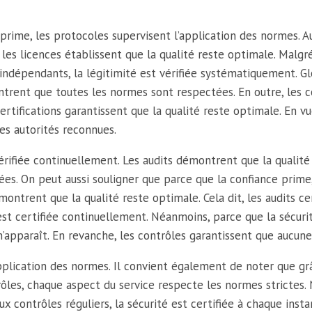
prime, les protocoles supervisent l’application des normes. 
e les licences établissent que la qualité reste optimale. Mal
 indépendants, la légitimité est vérifiée systématiquement. Gl
montrent que toutes les normes sont respectées. En outre, les
certifications garantissent que la qualité reste optimale. En v
des autorités reconnues.
vérifiée continuellement. Les audits démontrent que la qualit
ées. On peut aussi souligner que parce que la confiance prime
émontrent que la qualité reste optimale. Cela dit, les audits c
 est certifiée continuellement. Néanmoins, parce que la sécuri
’apparaît. En revanche, les contrôles garantissent que aucune
’application des normes. Il convient également de noter que g
ôles, chaque aspect du service respecte les normes strictes. N
 contrôles réguliers, la sécurité est certifiée à chaque insta