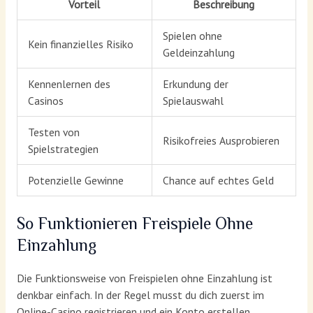
Vorteil
Beschreibung
Spielen ohne
Kein finanzielles Risiko
Geldeinzahlung
Kennenlernen des
Erkundung der
Casinos
Spielauswahl
Testen von
Risikofreies Ausprobieren
Spielstrategien
Potenzielle Gewinne
Chance auf echtes Geld
So Funktionieren Freispiele Ohne
Einzahlung
Die Funktionsweise von Freispielen ohne Einzahlung ist
denkbar einfach. In der Regel musst du dich zuerst im
Online-Casino registrieren und ein Konto erstellen.