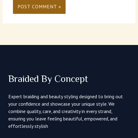
Braided By Concept
Expert braiding and beauty styling designed to bring out
your confidence and showcase your unique style. We
combine quality, care, and creativity in every strand,
ensuring you leave feeling beautiful, empowered, and
effortlessly stylish