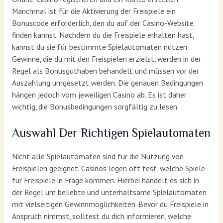
Manchmal ist für die Aktivierung der Freispiele ein
Bonuscode erforderlich, den du auf der Casino-Website
finden kannst. Nachdem du die Freispiele erhalten hast,
kannst du sie für bestimmte Spielautomaten nutzen.
Gewinne, die du mit den Freispielen erzielst, werden in der
Regel als Bonusguthaben behandelt und müssen vor der
Auszahlung umgesetzt werden. Die genauen Bedingungen
hängen jedoch vom jeweiligen Casino ab. Es ist daher
wichtig, die Bonusbedingungen sorgfältig zu lesen.
Auswahl Der Richtigen Spielautomaten
Nicht alle Spielautomaten sind für die Nutzung von
Freispielen geeignet. Casinos legen oft fest, welche Spiele
für Freispiele in Frage kommen. Hierbei handelt es sich in
der Regel um beliebte und unterhaltsame Spielautomaten
mit vielseitigen Gewinnmöglichkeiten. Bevor du Freispiele in
Anspruch nimmst, solltest du dich informieren, welche