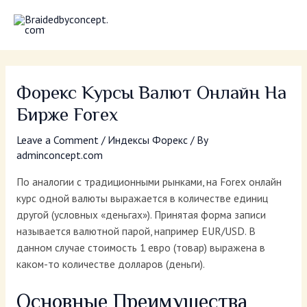
Skip
MAI
to
MEN
content
Форекс Курсы Валют Онлайн На
Бирже Forex
Leave a Comment
/
Индексы Форекс
/ By
adminconcept.com
По аналогии с традиционными рынками, на Forex онлайн
курс одной валюты выражается в количестве единиц
другой (условных «деньгах»). Принятая форма записи
называется валютной парой, например EUR/USD. В
данном случае стоимость 1 евро (товар) выражена в
каком-то количестве долларов (деньги).
Основные Преимущества