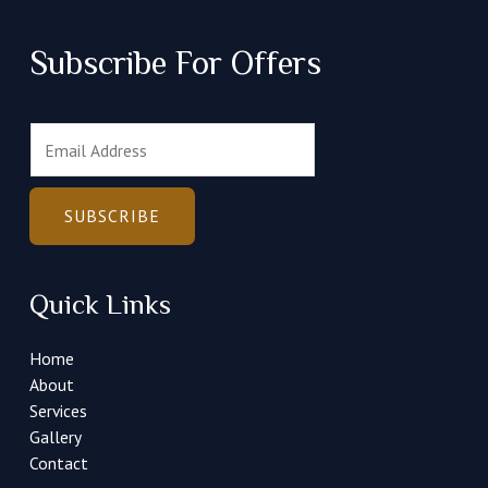
Subscribe For Offers
E
m
a
i
SUBSCRIBE
l
*
Quick Links
Home
About
Services
Gallery
Contact