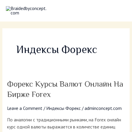
Skip
MAI
to
MEN
content
Индексы Форекс
Форекс
Форекс Курсы Валют Онлайн На
курсы
Бирже Forex
валют
онлайн
Leave a Comment
/
Индексы Форекс
/
adminconcept.com
на
бирже
По аналогии с традиционными рынками, на Forex онлайн
Forex
курс одной валюты выражается в количестве единиц