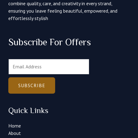
combine quality, care, and creativity in every strand,
ensuring you leave feeling beautiful, empowered, and
effortlessly stylish
Subscribe For Offers
E
m
a
i
SUBSCRIBE
l
*
Quick Links
Home
About